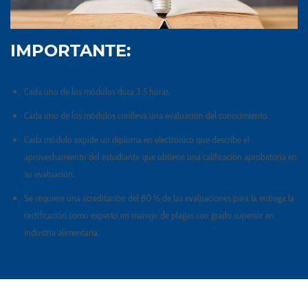
8:30 a 11:00 horas
IMPORTANTE:
Cada uno de los módulos dura 3.5 horas.
Cada uno de los módulos conlleva una evaluación del conocimiento.
Cada módulo expide un diploma en electrónico que describe el
aprovechamiento del estudiante que obtiene una calificación aprobatoria en
su evaluación.
Se requiere una acreditación del 80 % de las evaluaciones para la entrega la
certificación como experto en manejo de plagas con grado superior en
industria alimentaria.