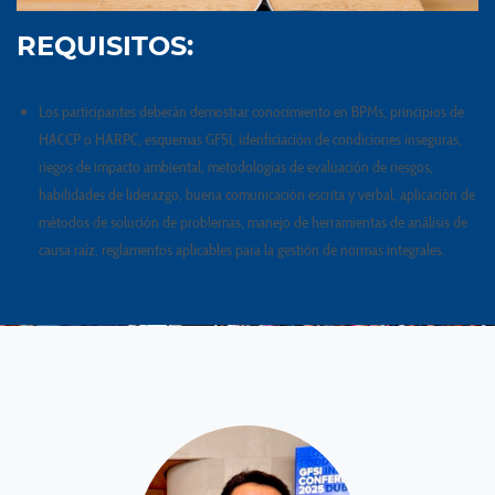
REQUISITOS:
L
os participantes deberán demostrar conocimiento en BPMs, principios de
HACCP o HARPC, esquemas GFSI, idenficiación de condiciones inseguras,
riegos de impacto ambiental, metodologías de evaluación de riesgos,
habilidades de liderazgo, buena comunicación escrita y verbal, aplicación de
métodos de solución de problemas, manejo de herramientas de análisis de
causa raíz, reglamentos aplicables para la gestión de normas integrales.